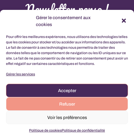
Newsletter perso !
Gérer le consentement aux
L'abonnement à cette newsletter comprant la connaissance et l'acceptation de la
Politique de
cookies
Confidentialité
Pour offrir les meilleures expériences, nous utilisons des technologies telles
que les cookies pour stocker et/ou accéder aux informations des appareils.
Le fait de consentir à ces technologies nous permettra de traiter des
données telles que le comportement de navigation ou les ID uniques sur ce
site. Le fait de ne pas consentir ou de retirer son consentement peut avoir un
effet négatif sur certaines caractéristiques et fonctions.
Gérer les services
S'abonner
Accepter
Partenariats
–
Soutenir la Chaîne
–
Mentions Légales
–
Refuser
Politique de Confidentialité
–
Politique de Cookies (EU)
Mon Compte
–
Politique de Retours et de
Voir les préférences
Remboursements
–
Conditions Générales de Ventes
© 2022 Clemity Jane – Site réalisé par Thomas Pirrello
Politique de cookies
Politique de confidentialité