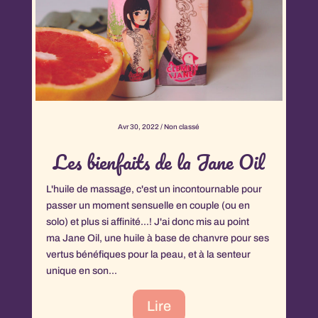
Avr 30, 2022
/
Non classé
Les bienfaits de la Jane Oil
L'huile de massage, c'est un incontournable pour
es
T
passer un moment sensuelle en couple (ou en
m
solo) et plus si affinité...! J'ai donc mis au point
v
ma Jane Oil, une huile à base de chanvre pour ses
u
vertus bénéfiques pour la peau, et à la senteur
es
s
unique en son...
p
Lire