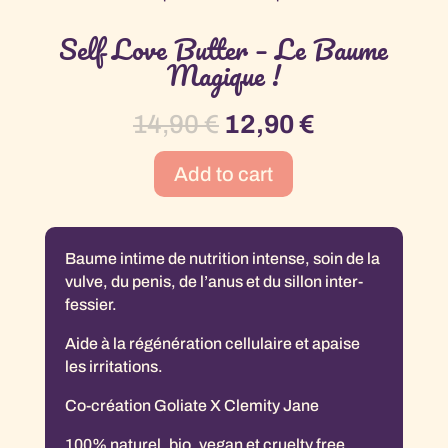
Self Love Butter – Le Baume
Magique !
14,90
€
12,90
€
Add to cart
Baume intime de nutrition intense, soin de la
vulve, du penis, de l’anus et du sillon inter-
fessier.
Aide à la régénération cellulaire et apaise
les irritations.
Co-création Goliate X Clemity Jane
100% naturel, bio, vegan et cruelty free