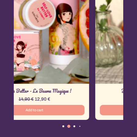
 Magique !
Jane Oil - L'huile aphrodisiaque
29,90
€
22,90
€
Add to cart