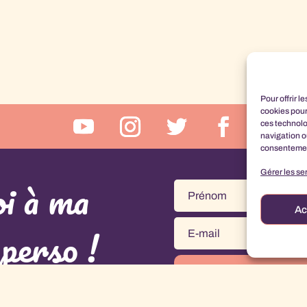
Pour offrir l
cookies pour
ces technolo
navigation ou
consentement
Gérer les se
i à ma
Ac
perso !
ptation de la
Politique de Confidentialité